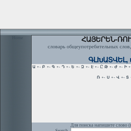
Home
ՀԱՅԵՐԵՆ-ՌՈՒ
словарь общеупотребительных слов,
ԳԼԽԱՏՎԵԼ, վ
Для поиска напишите слово (п
Search