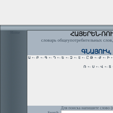
Home
ՀԱՅԵՐԵՆ-ՌՈՒ
словарь общеупотребительных слов,
ԳՆԱՅՈՒԿ, ի
Для поиска напишите слово (п
Search