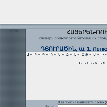
Home
ՀԱՅԵՐԵՆ-ՌՈՒ
словарь общеупотребительных слов,
ԴՅՈՒՐԱԾԻՆ, ա. 1. Легко
Для поиска напишите слово (п
Search