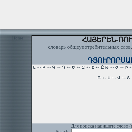
Home
ՀԱՅԵՐԵՆ-ՌՈՒ
словарь общеупотребительных слов,
ԴՅՈՒՐՈՐՍԱԼԻ
Для поиска напишите слово (п
Search