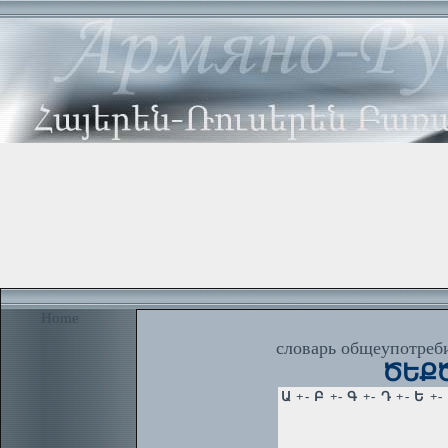
Home
словарь общеупотреби
ԾԵՔԾԵ