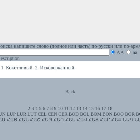
оиска напишите слово (полное или часть) по-русски или по-арм
AA
aa
 description
 Кокетливый. 2. Исковерканный.
Back
2
3
4
5
6
7
8
9
10
11
12
13
14
15
16
17
18
UN
LUP
LUR
LUT
CEL
CEN
CER
BOD
BOL
BOM
BON
BOO
BOR
B
ԵՄ
ՀԵՅ
ՀԵՆ
ՀԵՇ
ՀԵՊ
ՀԵՌ
ՀԵՍ
ՀԵՎ
ՀԵՏ
ՀԵՐ
ՀԵՔ
ՆԱԳ
Ն