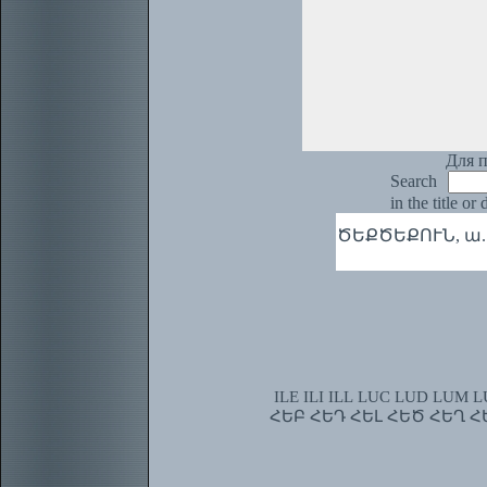
Для п
Search
in the title or
ԾԵՔԾԵՔՈՒՆ, ա. 1.
ILE
ILI
ILL
LUC
LUD
LUM
L
ՀԵԲ
ՀԵԴ
ՀԵԼ
ՀԵԾ
ՀԵՂ
Հ