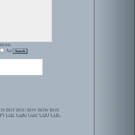
янски.
Aa
OS
BOT
BOU
BOV
BOW
BOX
ԱԴ
ՆԱԼ
ՆԱԽ
ՆԱՀ
ՆԱՄ
ՆԱՆ