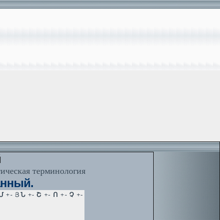
й
тическая терминология
анный.