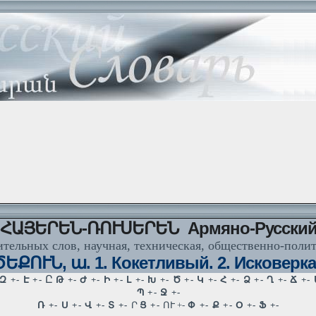
ՀԱՅԵՐԵՆ-ՌՈՒՍԵՐԵՆ Армяно-Русски
тельных слов, научная, техническая, общественно-поли
ՔՈՒՆ, ա. 1. Кокетливый. 2. Исковерк