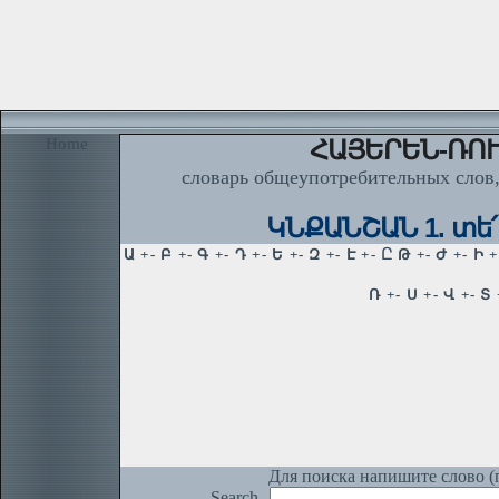
Home
ՀԱՅԵՐԵՆ-ՌՈՒ
словарь общеупотребительных слов,
ԿՆՔԱՆՇԱՆ 1. տե՛
Для поиска напишите слово (п
Search