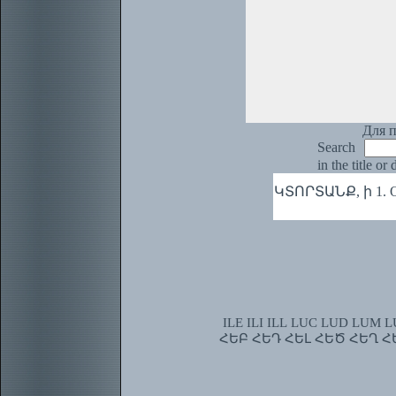
Для п
Search
in the title or
ԿՏՈՐՏԱՆՔ, ի 1. Обр
ILE
ILI
ILL
LUC
LUD
LUM
L
ՀԵԲ
ՀԵԴ
ՀԵԼ
ՀԵԾ
ՀԵՂ
Հ