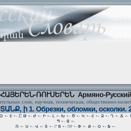
ՀԱՅԵՐԵՆ-ՌՈՒՍԵՐԵՆ Армяно-Русски
тельных слов, научная, техническая, общественно-поли
ԱՆՔ, ի 1. Обрезки, обломки, осколки. 2