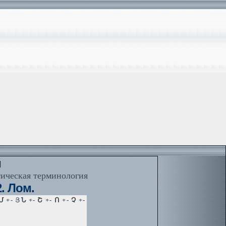
й
тическая терминология
. Лом.