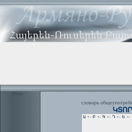
Home
словарь общеупотреби
ԿՏՈՐՏ