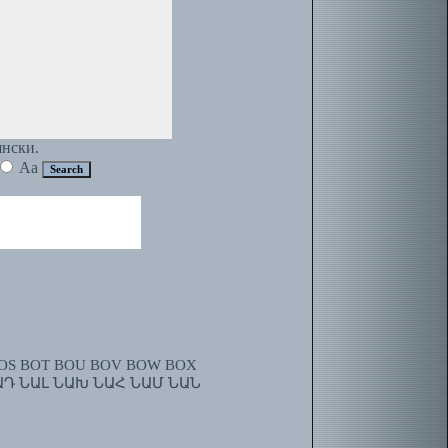
янски.
Aa
OS
BOT
BOU
BOV
BOW
BOX
ԱԴ
ՆԱԼ
ՆԱԽ
ՆԱՀ
ՆԱՄ
ՆԱՆ