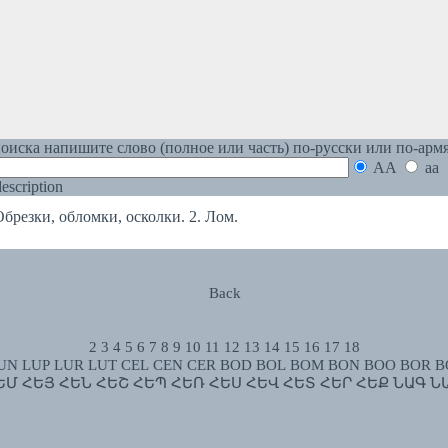
оиска напишите слово (полное или часть) по-русски или по-арм
AA
aa
 description
езки, обломки, осколки. 2. Лом.
Back
2
3
4
5
6
7
8
9
10
11
12
13
14
15
16
17
18
UN
LUP
LUR
LUT
CEL
CEN
CER
BOD
BOL
BOM
BON
BOO
BOR
B
ԵՄ
ՀԵՅ
ՀԵՆ
ՀԵՇ
ՀԵՊ
ՀԵՌ
ՀԵՍ
ՀԵՎ
ՀԵՏ
ՀԵՐ
ՀԵՔ
ՆԱԳ
Ն