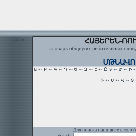
Home
ՀԱՅԵՐԵՆ-ՌՈՒ
словарь общеупотребительных слов,
ՄԹՆԱՎՈՒ
Для поиска напишите слово (п
Search