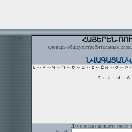
Home
ՀԱՅԵՐԵՆ-ՌՈՒ
словарь общеупотребительных слов,
ՆՎԱԳԱՑԱՆԿ, 
Для поиска напишите слово (п
Search