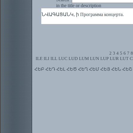
in the title or description
ՆՎԱԳԱՑԱՆԿ, ի Программа концерта.
2
3
4
5
6
7
8
ILE
ILI
ILL
LUC
LUD
LUM
LUN
LUP
LUR
LUT
C
ՀԵԲ
ՀԵԴ
ՀԵԼ
ՀԵԾ
ՀԵՂ
ՀԵՄ
ՀԵՅ
ՀԵՆ
ՀԵՇ