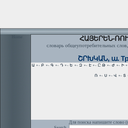
Home
ՀԱՅԵՐԵՆ-ՌՈՒ
словарь общеупотребительных слов,
ՇՐԽԿԱՆ, ա. Тре
Для поиска напишите слово (п
Search