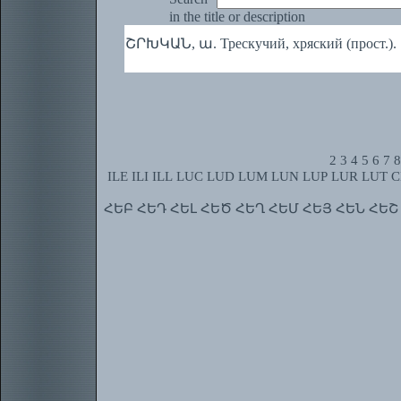
in the title or description
ՇՐԽԿԱՆ, ա. Трескучий, хряский (прост.).
2
3
4
5
6
7
8
ILE
ILI
ILL
LUC
LUD
LUM
LUN
LUP
LUR
LUT
C
ՀԵԲ
ՀԵԴ
ՀԵԼ
ՀԵԾ
ՀԵՂ
ՀԵՄ
ՀԵՅ
ՀԵՆ
ՀԵՇ