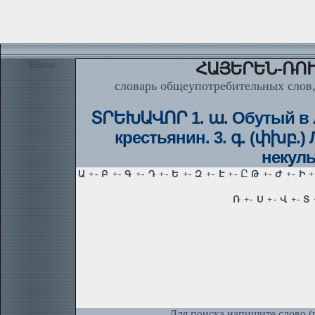
Home
ՀԱՅԵՐԵՆ-ՌՈՒ
словарь общеупотребительных слов,
ՏՐԵԽԱՎՈՐ 1. ա. Обутый в ла
крестьянин. 3. գ. (փխբ.)
некуль
Для поиска напишите слово (п