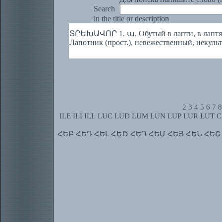
Search
in the title or description
ՏՐԵԽԱՎՈՐ 1. ա. Обутый в лапти, в лаптях.
Лапотник (прост.), невежественный, некуль
2
3
4
5
6
7
8
ILE
ILI
ILL
LUC
LUD
LUM
LUN
LUP
LUR
LUT
C
ՀԵԲ
ՀԵԴ
ՀԵԼ
ՀԵԾ
ՀԵՂ
ՀԵՄ
ՀԵՅ
ՀԵՆ
ՀԵՇ