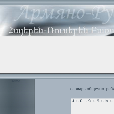
Home
словарь общеупотреби