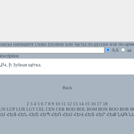
оиска напишите слово (полное или часть) по-русски или по-арм
AA
aa
 description
ի Зубная щётка.
Back
2
3
4
5
6
7
8
9
10
11
12
13
14
15
16
17
18
UN
LUP
LUR
LUT
CEL
CEN
CER
BOD
BOL
BOM
BON
BOO
BOR
B
ԵՄ
ՀԵՅ
ՀԵՆ
ՀԵՇ
ՀԵՊ
ՀԵՌ
ՀԵՍ
ՀԵՎ
ՀԵՏ
ՀԵՐ
ՀԵՔ
ՆԱԳ
Ն