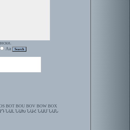
янски.
Aa
OS
BOT
BOU
BOV
BOW
BOX
ԱԴ
ՆԱԼ
ՆԱԽ
ՆԱՀ
ՆԱՄ
ՆԱՆ