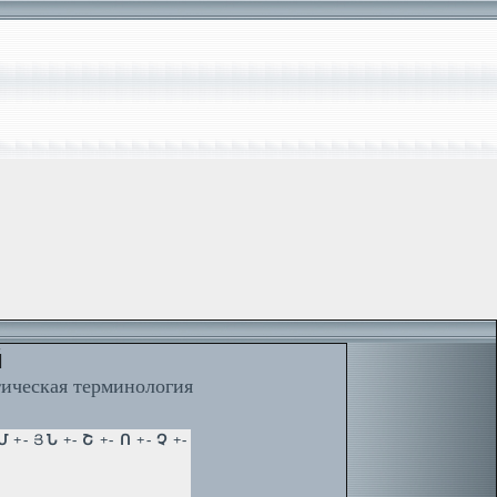
й
тическая терминология