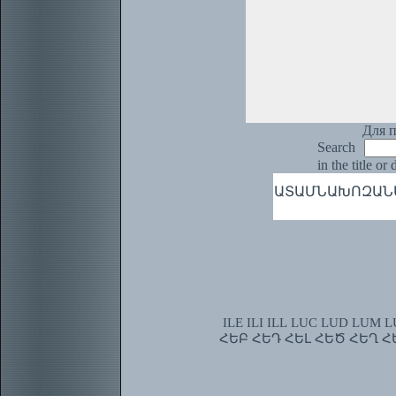
Для п
Search
in the title or
ԱՏԱՄՆԱԽՈԶԱՆԱԿ, 
ILE
ILI
ILL
LUC
LUD
LUM
L
ՀԵԲ
ՀԵԴ
ՀԵԼ
ՀԵԾ
ՀԵՂ
Հ