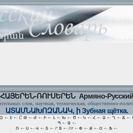
ՀԱՅԵՐԵՆ-ՌՈՒՍԵՐԵՆ Армяно-Русски
тельных слов, научная, техническая, общественно-поли
ԱՏԱՄՆԱԽՈԶԱՆԱԿ, ի Зубная щётка.